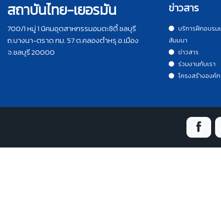
สถาบันไทย-เยอรมัน
ข่าวสาร
700/1 หมู่ 1 นิคมอุตสาหกรรมอมตะซิตี้ ชลบุรี
บริการฝึกอบรม
ถ.บางนา-ตราด กม. 57 ต.คลองตำหรุ อ.เมือง
สัมมนา
จ.ชลบุรี 20000
ข่าวสาร
ร่วมงานกับเรา
โครงสร้างองค์ก