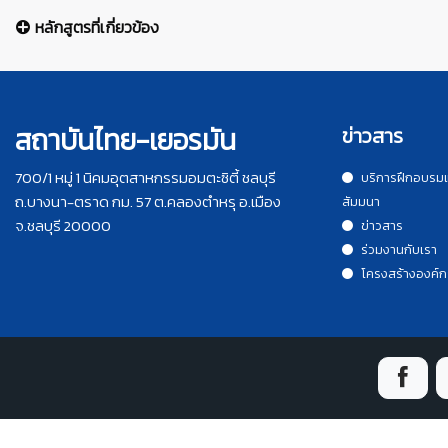
หลักสูตรที่เกี่ยวข้อง
สถาบันไทย-เยอรมัน
ข่าวสาร
700/1 หมู่ 1 นิคมอุตสาหกรรมอมตะซิตี้ ชลบุรี
บริการฝึกอบรม
ถ.บางนา-ตราด กม. 57 ต.คลองตำหรุ อ.เมือง
สัมมนา
จ.ชลบุรี 20000
ข่าวสาร
ร่วมงานกับเรา
โครงสร้างองค์ก