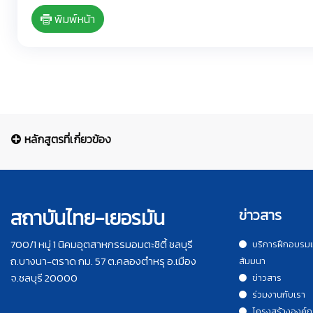
พิมพ์หน้า
หลักสูตรที่เกี่ยวข้อง
สถาบันไทย-เยอรมัน
ข่าวสาร
700/1 หมู่ 1 นิคมอุตสาหกรรมอมตะซิตี้ ชลบุรี
บริการฝึกอบรม
ถ.บางนา-ตราด กม. 57 ต.คลองตำหรุ อ.เมือง
สัมมนา
จ.ชลบุรี 20000
ข่าวสาร
ร่วมงานกับเรา
โครงสร้างองค์ก