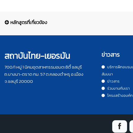
หลักสูตรที่เกี่ยวข้อง
สถาบันไทย-เยอรมัน
ข่าวสาร
700/1 หมู่ 1 นิคมอุตสาหกรรมอมตะซิตี้ ชลบุรี
บริการฝึกอบรม
ถ.บางนา-ตราด กม. 57 ต.คลองตำหรุ อ.เมือง
สัมมนา
จ.ชลบุรี 20000
ข่าวสาร
ร่วมงานกับเรา
โครงสร้างองค์ก