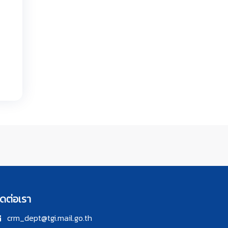
ิดต่อเรา
crm_dept@tgi.mail.go.th