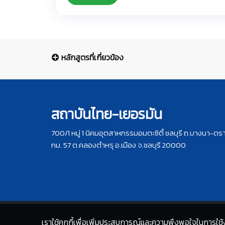
หลักสูตรที่เกี่ยวข้อง
สถาบันไทย-เยอรมัน
700/1 หมู่ 1 นิคมอุตสาหกรรมอมตะซิตี้ ชลบุรี ถ.บางนา-ตร
กม. 57 ต.คลองตำหรุ อ.เมือง จ.ชลบุรี 20000
เราใช้คุกกี้เพื่อเพิ่มประสบการณ์และความพึงพอใจในการใช้ง