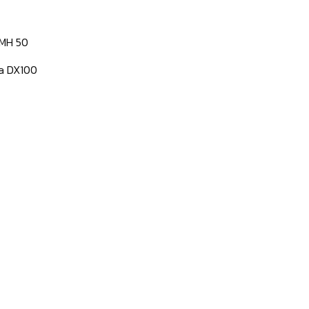
 MH 50
wa DX100