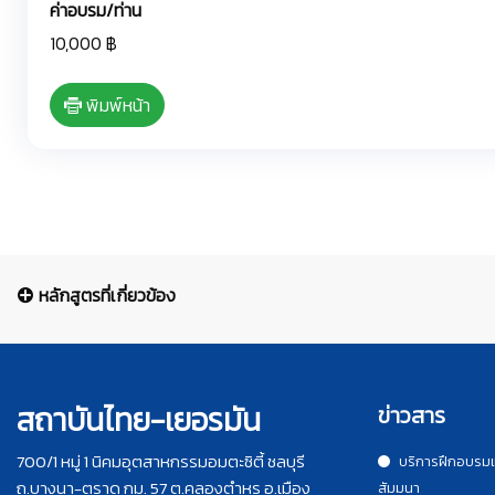
ค่าอบรม/ท่าน
10,000 ฿
พิมพ์หน้า
หลักสูตรที่เกี่ยวข้อง
สถาบันไทย-เยอรมัน
ข่าวสาร
700/1 หมู่ 1 นิคมอุตสาหกรรมอมตะซิตี้ ชลบุรี
บริการฝึกอบรม
ถ.บางนา-ตราด กม. 57 ต.คลองตำหรุ อ.เมือง
สัมมนา