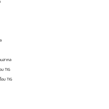
G
ล
านสากล
่อม TIG
ื่อม TIG