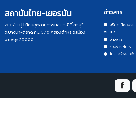
สถาบันไทย-เยอรมัน
ข่าวสาร
700/1 หมู่ 1 นิคมอุตสาหกรรมอมตะซิตี้ ชลบุรี
บริการฝึกอบรม
ถ.บางนา-ตราด กม. 57 ต.คลองตำหรุ อ.เมือง
สัมมนา
จ.ชลบุรี 20000
ข่าวสาร
ร่วมงานกับเรา
โครงสร้างองค์ก