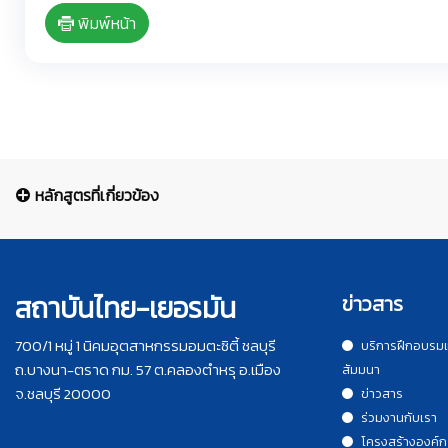
พิมพ์หน้า
หลักสูตรที่เกี่ยวข้อง
สถาบันไทย-เยอรมัน
ข่าวสาร
700/1 หมู่ 1 นิคมอุตสาหกรรมอมตะซิตี้ ชลบุรี
บริการฝึกอบรม
ถ.บางนา-ตราด กม. 57 ต.คลองตำหรุ อ.เมือง
สัมมนา
จ.ชลบุรี 20000
ข่าวสาร
ร่วมงานกับเรา
โครงสร้างองค์ก