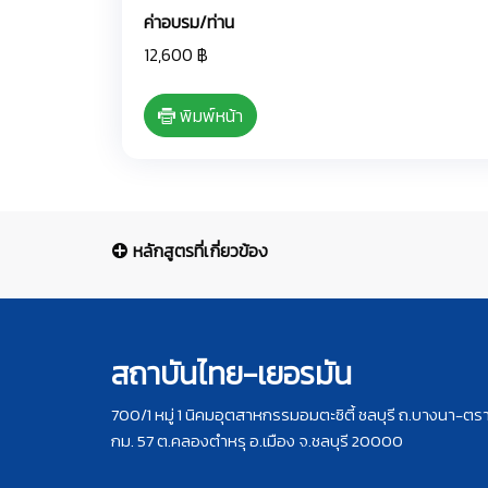
ค่าอบรม/ท่าน
12,600 ฿
พิมพ์หน้า
หลักสูตรที่เกี่ยวข้อง
สถาบันไทย-เยอรมัน
700/1 หมู่ 1 นิคมอุตสาหกรรมอมตะซิตี้ ชลบุรี ถ.บางนา-ตร
กม. 57 ต.คลองตำหรุ อ.เมือง จ.ชลบุรี 20000