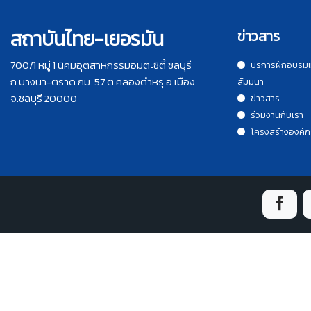
สถาบันไทย-เยอรมัน
ข่าวสาร
700/1 หมู่ 1 นิคมอุตสาหกรรมอมตะซิตี้ ชลบุรี
บริการฝึกอบรม
ถ.บางนา-ตราด กม. 57 ต.คลองตำหรุ อ.เมือง
สัมมนา
จ.ชลบุรี 20000
ข่าวสาร
ร่วมงานกับเรา
โครงสร้างองค์ก