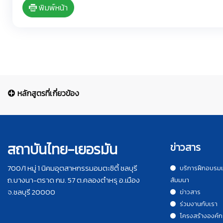
พิมพ์หน้า
หลักสูตรที่เกี่ยวข้อง
สถาบันไทย-เยอรมัน
ข่าวสาร
700/1 หมู่ 1 นิคมอุตสาหกรรมอมตะซิตี้ ชลบุรี
บริการฝึกอบรม
ถ.บางนา-ตราด กม. 57 ต.คลองตำหรุ อ.เมือง
สัมมนา
จ.ชลบุรี 20000
ข่าวสาร
ร่วมงานกับเรา
โครงสร้างองค์ก