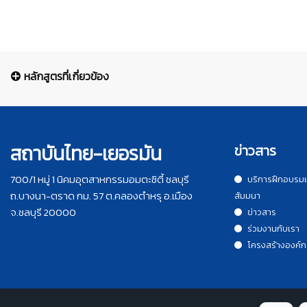
หลักสูตรที่เกี่ยวข้อง
สถาบันไทย-เยอรมัน
ข่าวสาร
700/1 หมู่ 1 นิคมอุตสาหกรรมอมตะซิตี้ ชลบุรี
บริการฝึกอบรม
ถ.บางนา-ตราด กม. 57 ต.คลองตำหรุ อ.เมือง
สัมมนา
จ.ชลบุรี 20000
ข่าวสาร
ร่วมงานกับเรา
โครงสร้างองค์ก