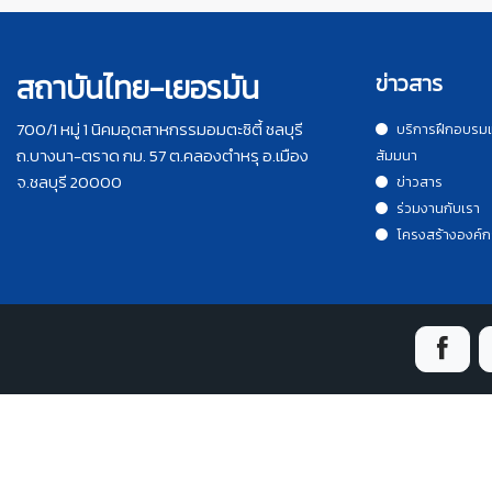
สถาบันไทย-เยอรมัน
ข่าวสาร
700/1 หมู่ 1 นิคมอุตสาหกรรมอมตะซิตี้ ชลบุรี
บริการฝึกอบรม
ถ.บางนา-ตราด กม. 57 ต.คลองตำหรุ อ.เมือง
สัมมนา
จ.ชลบุรี 20000
ข่าวสาร
ร่วมงานกับเรา
โครงสร้างองค์ก