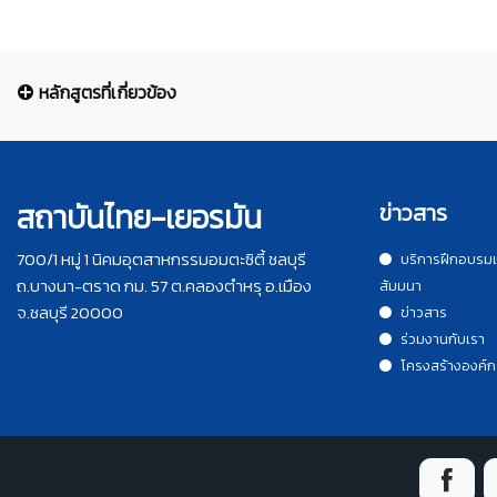
หลักสูตรที่เกี่ยวข้อง
สถาบันไทย-เยอรมัน
ข่าวสาร
700/1 หมู่ 1 นิคมอุตสาหกรรมอมตะซิตี้ ชลบุรี
บริการฝึกอบรม
ถ.บางนา-ตราด กม. 57 ต.คลองตำหรุ อ.เมือง
สัมมนา
จ.ชลบุรี 20000
ข่าวสาร
ร่วมงานกับเรา
โครงสร้างองค์ก