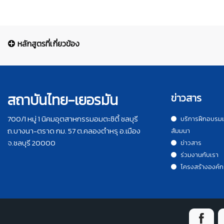
หลักสูตรที่เกี่ยวข้อง
สถาบันไทย-เยอรมัน
ข่าวสาร
700/1 หมู่ 1 นิคมอุตสาหกรรมอมตะซิตี้ ชลบุรี
บริการฝึกอบรม
ถ.บางนา-ตราด กม. 57 ต.คลองตำหรุ อ.เมือง
สัมมนา
จ.ชลบุรี 20000
ข่าวสาร
ร่วมงานกับเรา
โครงสร้างองค์ก