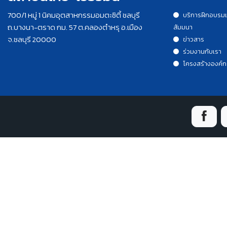
700/1 หมู่ 1 นิคมอุตสาหกรรมอมตะซิตี้ ชลบุรี
บริการฝึกอบรม
ถ.บางนา-ตราด กม. 57 ต.คลองตำหรุ อ.เมือง
สัมมนา
จ.ชลบุรี 20000
ข่าวสาร
ร่วมงานกับเรา
โครงสร้างองค์ก