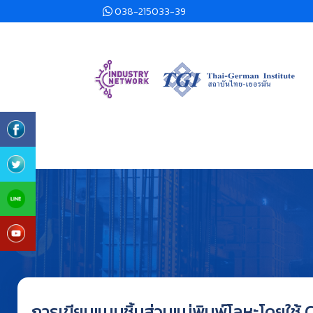
038-215033-39
การเขียนแบบชิ้นส่วนแม่พิมพ์โลหะโดยใช้