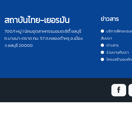
สถาบันไทย-เยอรมัน
ข่าวสาร
700/1 หมู่ 1 นิคมอุตสาหกรรมอมตะซิตี้ ชลบุรี
บริการฝึกอบรม
ถ.บางนา-ตราด กม. 57 ต.คลองตำหรุ อ.เมือง
สัมมนา
จ.ชลบุรี 20000
ข่าวสาร
ร่วมงานกับเรา
โครงสร้างองค์ก