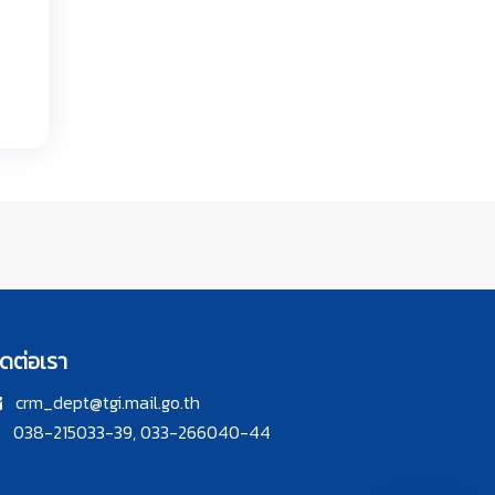
ิดต่อเรา
crm_dept@tgi.mail.go.th
038-215033-39, 033-266040-44