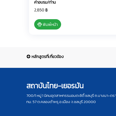
ค่าอบรม/ท่าน
2,850 ฿
พิมพ์หน้า
หลักสูตรที่เกี่ยวข้อง
สถาบันไทย-เยอรมัน
700/1 หมู่ 1 นิคมอุตสาหกรรมอมตะซิตี้ ชลบุรี ถ.บางนา-ตร
กม. 57 ต.คลองตำหรุ อ.เมือง จ.ชลบุรี 20000