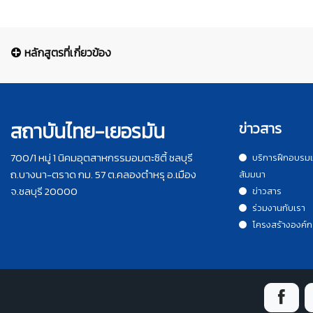
หลักสูตรที่เกี่ยวข้อง
สถาบันไทย-เยอรมัน
ข่าวสาร
700/1 หมู่ 1 นิคมอุตสาหกรรมอมตะซิตี้ ชลบุรี
บริการฝึกอบรม
ถ.บางนา-ตราด กม. 57 ต.คลองตำหรุ อ.เมือง
สัมมนา
จ.ชลบุรี 20000
ข่าวสาร
ร่วมงานกับเรา
โครงสร้างองค์ก