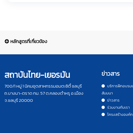
หลักสูตรที่เกี่ยวข้อง
สถาบันไทย-เยอรมัน
ข่าวสาร
700/1 หมู่ 1 นิคมอุตสาหกรรมอมตะซิตี้ ชลบุรี
บริการฝึกอบรม
ถ.บางนา-ตราด กม. 57 ต.คลองตำหรุ อ.เมือง
สัมมนา
จ.ชลบุรี 20000
ข่าวสาร
ร่วมงานกับเรา
โครงสร้างองค์ก