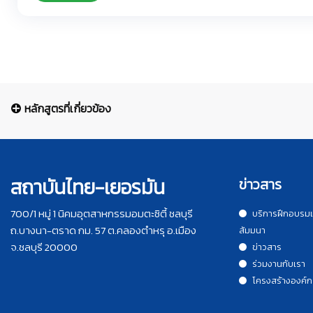
หลักสูตรที่เกี่ยวข้อง
สถาบันไทย-เยอรมัน
ข่าวสาร
700/1 หมู่ 1 นิคมอุตสาหกรรมอมตะซิตี้ ชลบุรี
บริการฝึกอบรม
ถ.บางนา-ตราด กม. 57 ต.คลองตำหรุ อ.เมือง
สัมมนา
จ.ชลบุรี 20000
ข่าวสาร
ร่วมงานกับเรา
โครงสร้างองค์ก