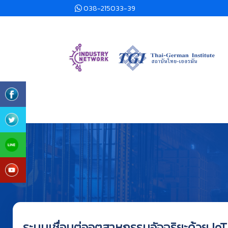
038-215033-39
ระบบเชื่อมต่ออุตสาหกรรมอัจฉริยะด้วย I