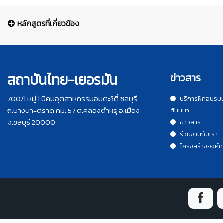
หลักสูตรที่เกี่ยวข้อง
สถาบันไทย-เยอรมัน
ข่าวสาร
700/1 หมู่ 1 นิคมอุตสาหกรรมอมตะซิตี้ ชลบุรี
บริการฝึกอบรม
ถ.บางนา-ตราด กม. 57 ต.คลองตำหรุ อ.เมือง
สัมมนา
จ.ชลบุรี 20000
ข่าวสาร
ร่วมงานกับเรา
โครงสร้างองค์ก