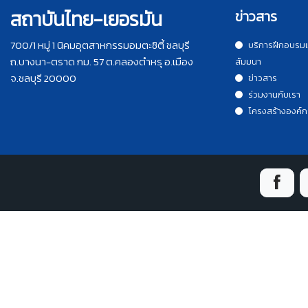
สถาบันไทย-เยอรมัน
ข่าวสาร
700/1 หมู่ 1 นิคมอุตสาหกรรมอมตะซิตี้ ชลบุรี
บริการฝึกอบรม
ถ.บางนา-ตราด กม. 57 ต.คลองตำหรุ อ.เมือง
สัมมนา
จ.ชลบุรี 20000
ข่าวสาร
ร่วมงานกับเรา
โครงสร้างองค์ก