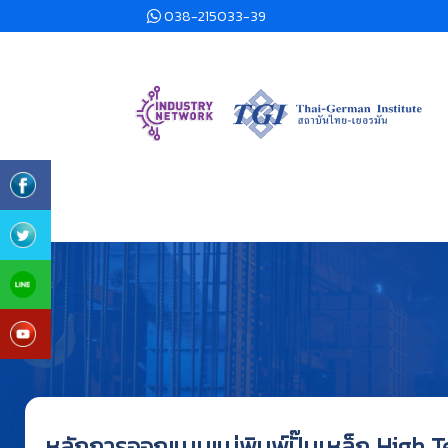
038-215033-39
หลักการออกแบบแม่พิมพ์ปั๊มเหล็ก High T