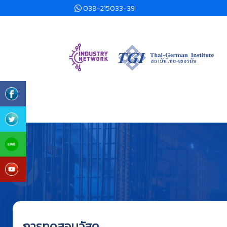
038-215033-39
การทดสอบวัสดุ