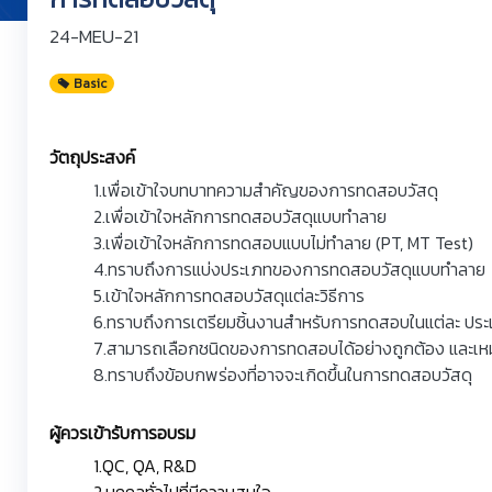
24-MEU-21
Basic
วัตถุประสงค์
1.เพื่อเข้าใจบทบาทความสำคัญของการทดสอบวัสดุ
2.เพื่อเข้าใจหลักการทดสอบวัสดุแบบทำลาย
3.เพื่อเข้าใจหลักการทดสอบแบบไม่ทำลาย (PT, MT Test)
4.ทราบถึงการแบ่งประเภทของการทดสอบวัสดุแบบทำลาย
5.เข้าใจหลักการทดสอบวัสดุแต่ละวิธีการ
6.ทราบถึงการเตรียมชิ้นงานสำหรับการทดสอบในแต่ละ ปร
7.สามารถเลือกชนิดของการทดสอบได้อย่างถูกต้อง และเห
8.ทราบถึงข้อบกพร่องที่อาจจะเกิดขึ้นในการทดสอบวัสดุ
ผู้ควรเข้ารับการอบรม
1.QC, QA, R&D