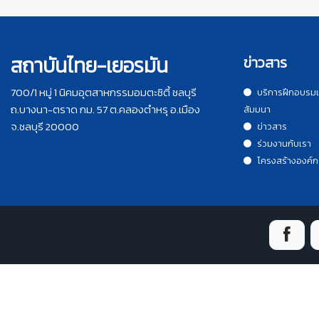
สถาบันไทย-เยอรมัน
ข่าวสาร
700/1 หมู่ 1 นิคมอุตสาหกรรมอมตะซิตี้ ชลบุรี
บริการฝึกอบรม
ถ.บางนา-ตราด กม. 57 ต.คลองตำหรุ อ.เมือง
สัมมนา
จ.ชลบุรี 20000
ข่าวสาร
ร่วมงานกับเรา
โครงสร้างองค์ก