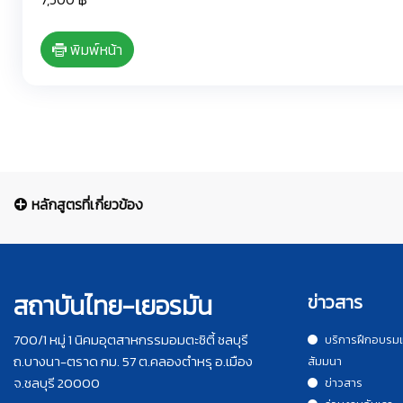
พิมพ์หน้า
หลักสูตรที่เกี่ยวข้อง
สถาบันไทย-เยอรมัน
ข่าวสาร
700/1 หมู่ 1 นิคมอุตสาหกรรมอมตะซิตี้ ชลบุรี
บริการฝึกอบรม
ถ.บางนา-ตราด กม. 57 ต.คลองตำหรุ อ.เมือง
สัมมนา
จ.ชลบุรี 20000
ข่าวสาร