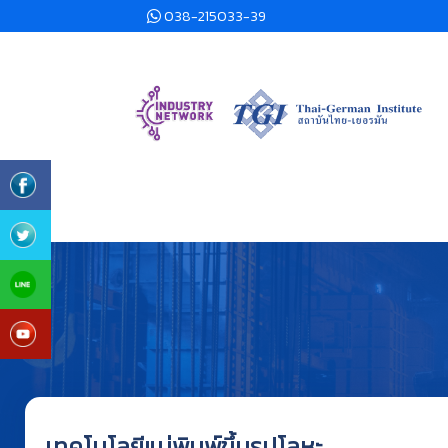
038-215033-39
เทคโนโลยีแม่พิมพ์ขึ้นรูปโลหะ