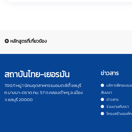
หลักสูตรที่เกี่ยวข้อง
สถาบันไทย-เยอรมัน
ข่าวสาร
700/1 หมู่ 1 นิคมอุตสาหกรรมอมตะซิตี้ ชลบุรี
บริการฝึกอบรม
ถ.บางนา-ตราด กม. 57 ต.คลองตำหรุ อ.เมือง
สัมมนา
จ.ชลบุรี 20000
ข่าวสาร
ร่วมงานกับเรา
โครงสร้างองค์ก