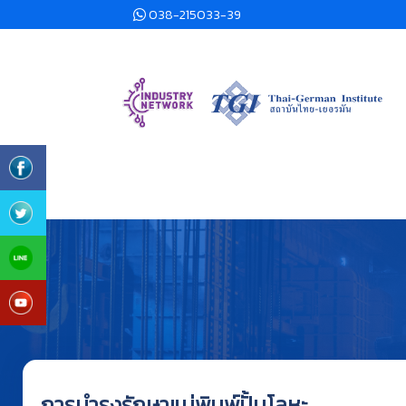
038-215033-39
การบำรุงรักษาแม่พิมพ์ปั้มโลหะ