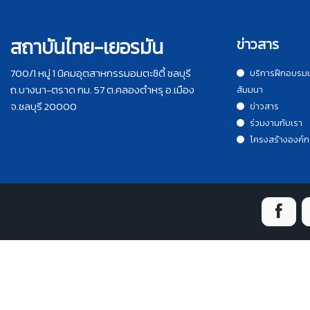
สถาบันไทย-เยอรมัน
ข่าวสาร
700/1 หมู่ 1 นิคมอุตสาหกรรมอมตะซิตี้ ชลบุรี
บริการฝึกอบรม
ถ.บางนา-ตราด กม. 57 ต.คลองตำหรุ อ.เมือง
สัมมนา
จ.ชลบุรี 20000
ข่าวสาร
ร่วมงานกับเรา
โครงสร้างองค์ก