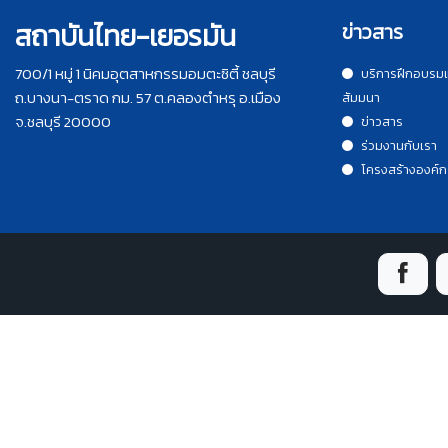
สถาบันไทย-เยอรมัน
ข่าวสาร
700/1 หมู่ 1 นิคมอุตสาหกรรมอมตะซิตี้ ชลบุรี
บริการฝึกอบรม
ถ.บางนา-ตราด กม. 57 ต.คลองตำหรุ อ.เมือง
สัมมนา
จ.ชลบุรี 20000
ข่าวสาร
ร่วมงานกับเรา
โครงสร้างองค์ก