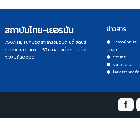
สถาบันไทย-เยอรมัน
ข่าวสาร
700/1 หมู่ 1 นิคมอุตสาหกรรมอมตะซิตี้ ชลบุรี
บริการฝึกอบรม
ถ.บางนา-ตราด กม. 57 ต.คลองตำหรุ อ.เมือง
สัมมนา
จ.ชลบุรี 20000
ข่าวสาร
ร่วมงานกับเรา
โครงสร้างองค์ก