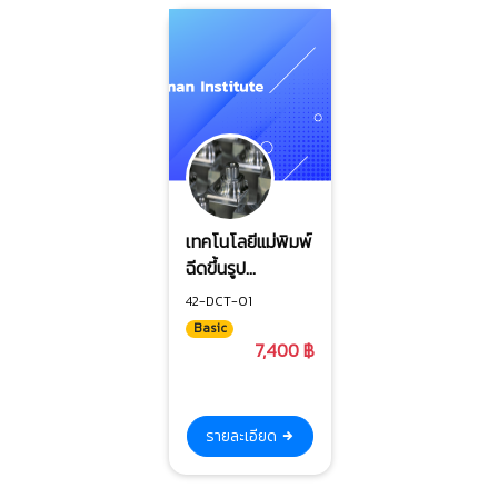
เทคโนโลยีแม่พิมพ์
ฉีดขึ้นรูป
อะลูมิเนียมด้วยแรง
42-DCT-01
ดันสูง (HPDC)
Basic
7,400 ฿
รายละเอียด