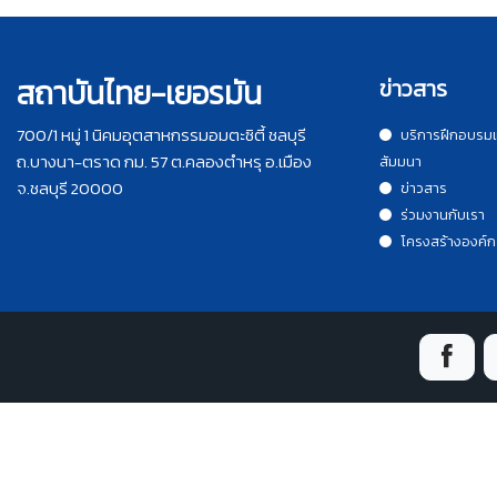
สถาบันไทย-เยอรมัน
ข่าวสาร
700/1 หมู่ 1 นิคมอุตสาหกรรมอมตะซิตี้ ชลบุรี
บริการฝึกอบรม
ถ.บางนา-ตราด กม. 57 ต.คลองตำหรุ อ.เมือง
สัมมนา
จ.ชลบุรี 20000
ข่าวสาร
ร่วมงานกับเรา
โครงสร้างองค์ก