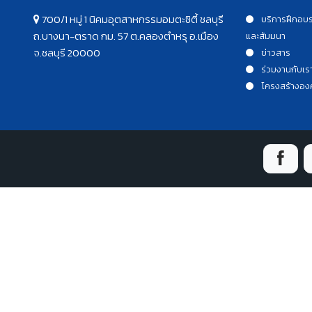
700/1 หมู่ 1 นิคมอุตสาหกรรมอมตะซิตี้ ชลบุรี
บริการฝึกอบ
ถ.บางนา-ตราด กม. 57 ต.คลองตำหรุ อ.เมือง
และสัมมนา
จ.ชลบุรี 20000
ข่าวสาร
ร่วมงานกับเร
โครงสร้างอง