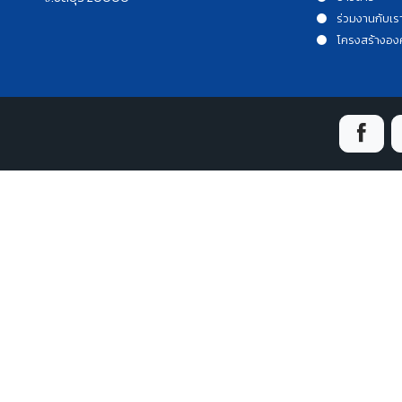
ร่วมงานกับเร
โครงสร้างอง