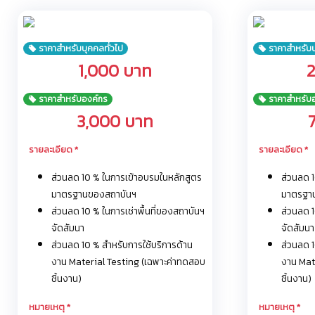
ราคาสำหรับบุคคลทั่วไป
ราคาสำหรับบ
1,000 บาท
2
ราคาสำหรับองค์กร
ราคาสำหรับ
3,000 บาท
รายละเอียด *
รายละเอียด *
ส่วนลด 10 % ในการเข้าอบรมในหลักสูตร
ส่วนลด 
มาตรฐานของสถาบันฯ
มาตรฐา
ส่วนลด 10 % ในการเช่าพื้นที่ของสถาบันฯ
ส่วนลด 1
จัดสัมนา
จัดสัมนา
ส่วนลด 10 % สำหรับการใช้บริการด้าน
ส่วนลด 1
งาน Material Testing (เฉพาะค่าทดสอบ
งาน Mat
ชิ้นงาน)
ชิ้นงาน)
หมายเหตุ *
หมายเหตุ *