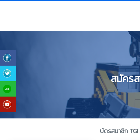
สมัครส
บัตรสมาชิก TGI 