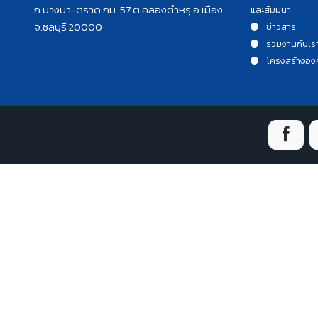
ถ.บางนา-ตราด กม. 57 ต.คลองตำหรุ อ.เมือง
และสัมมนา
จ.ชลบุรี 20000
ข่าวสาร
ร่วมงานกับเร
โครงสร้างอง