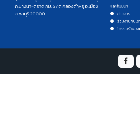
ถ.บางนา-ตราด กม. 57 ต.คลองตำหรุ อ.เมือง
และสัมมนา
จ.ชลบุรี 20000
ข่าวสาร
ร่วมงานกับเร
โครงสร้างอง