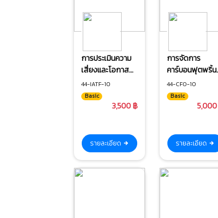
การประเมินความ
การจัดการ
เสี่ยงและโอกาส
คาร์บอนฟุตพริ้นท
สำหรับระบบบริหาร
ขององค์กร (CF
44-IATF-10
44-CFO-10
คุณภาพ IATF
Basic
Basic
16949:2017
3,500 ฿
5,000
รายละเอียด
รายละเอียด