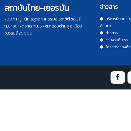
สถาบันไทย-เยอรมัน
ข่าวสาร
700/1 หมู่ 1 นิคมอุตสาหกรรมอมตะซิตี้ ชลบุรี
บริการฝึกอบรม
ถ.บางนา-ตราด กม. 57 ต.คลองตำหรุ อ.เมือง
สัมมนา
จ.ชลบุรี 20000
ข่าวสาร
ร่วมงานกับเรา
โครงสร้างองค์ก