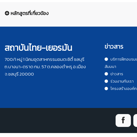
หลักสูตรที่เกี่ยวข้อง
สถาบันไทย-เยอรมัน
ข่าวสาร
700/1 หมู่ 1 นิคมอุตสาหกรรมอมตะซิตี้ ชลบุรี
บริการฝึกอบรม
ถ.บางนา-ตราด กม. 57 ต.คลองตำหรุ อ.เมือง
สัมมนา
จ.ชลบุรี 20000
ข่าวสาร
ร่วมงานกับเรา
โครงสร้างองค์ก