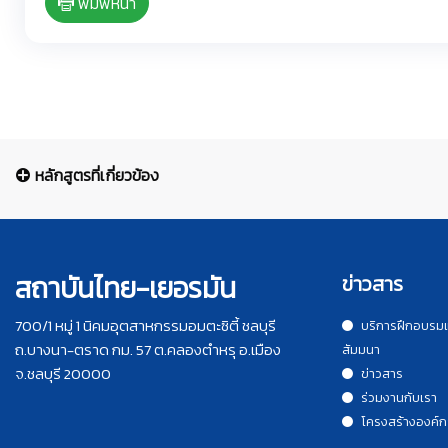
พิมพ์หน้า
หลักสูตรที่เกี่ยวข้อง
สถาบันไทย-เยอรมัน
ข่าวสาร
700/1 หมู่ 1 นิคมอุตสาหกรรมอมตะซิตี้ ชลบุรี
บริการฝึกอบรม
ถ.บางนา-ตราด กม. 57 ต.คลองตำหรุ อ.เมือง
สัมมนา
จ.ชลบุรี 20000
ข่าวสาร
ร่วมงานกับเรา
โครงสร้างองค์ก