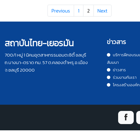
Previous
1
2
Next
สถาบันไทย-เยอรมัน
ข่าวสาร
700/1 หมู่ 1 นิคมอุตสาหกรรมอมตะซิตี้ ชลบุรี
บริการฝึกอบรม
ถ.บางนา-ตราด กม. 57 ต.คลองตำหรุ อ.เมือง
สัมมนา
จ.ชลบุรี 20000
ข่าวสาร
ร่วมงานกับเรา
โครงสร้างองค์ก