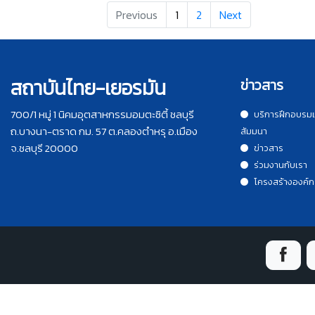
Previous
1
2
Next
สถาบันไทย-เยอรมัน
ข่าวสาร
700/1 หมู่ 1 นิคมอุตสาหกรรมอมตะซิตี้ ชลบุรี
บริการฝึกอบรม
ถ.บางนา-ตราด กม. 57 ต.คลองตำหรุ อ.เมือง
สัมมนา
จ.ชลบุรี 20000
ข่าวสาร
ร่วมงานกับเรา
โครงสร้างองค์ก