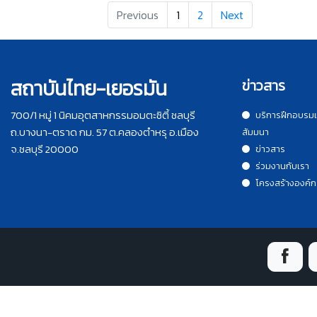
Previous
1
2
Next
สถาบันไทย-เยอรมัน
ข่าวสาร
700/1 หมู่ 1 นิคมอุตสาหกรรมอมตะซิตี้ ชลบุรี
บริการฝึกอบรม
ถ.บางนา-ตราด กม. 57 ต.คลองตำหรุ อ.เมือง
สัมมนา
จ.ชลบุรี 20000
ข่าวสาร
ร่วมงานกับเรา
โครงสร้างองค์ก