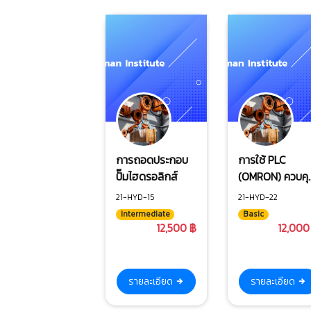
การถอดประกอบ
การใช้ PLC
ปั๊มไฮดรอลิกส์
(OMRON) ควบคุ
มระบบไฮดรอลิก
21-HYD-15
21-HYD-22
ไฟฟ้า
Intermediate
Basic
12,500 ฿
12,000
รายละเอียด
รายละเอียด