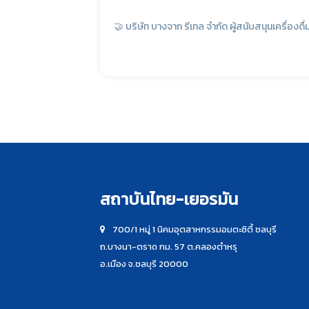
🤝 บริษัท บางจาก รีเทล จำกัด ผู้สนับสนุนเครื่องดื
สถาบันไทย-เยอรมัน
700/1 หมู่ 1 นิคมอุตสาหกรรมอมตะซิตี้ ชลบุรี
ถ.บางนา-ตราด กม. 57 ต.คลองตำหรุ
อ.เมือง จ.ชลบุรี 20000