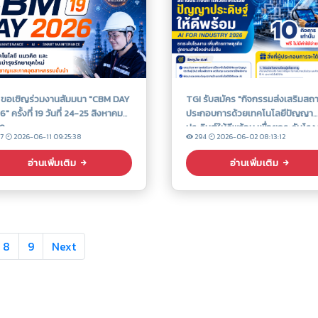
 ขอเชิญร่วมงานสัมมนา "CBM DAY
TGI รับสมัคร "กิจกรรมส่งเสริมสถ
" ครั้งที่ 19 วันที่ 24-25 สิงหาคม
ประกอบการด้วยเทคโนโลยีปัญญา
9
ประดิษฐ์ให้ดีพร้อม เพื่อยกระดับโร
77
2026-06-11 09:25:38
294
2026-06-02 08:13:12
เพิ่มศักยภาพธุรกิจ ลดต้นทุน และล
ใช้พลังงานอย่างยั่งยืน"
อ่านเพิ่มเติม
อ่านเพิ่มเติม
8
9
Next