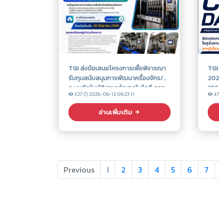
TGI ส่งข้อเสนอโครงการเพื่อพิจารณา
TGI
รับทุนสนับสนุนการพัฒนาครื่องจักร/
2026
ระบบอัตโนมัติ/สมาร์ทเทคโนโลยี ภาย
256
327
2026-06-12 09:23:11
4
ใต้โครงการพัฒนาระบบอัตโนมัติ/สมา
ร์ทเทคโนโลยี เพื่อเพิ่มขีดความสามารถ
อ่านเพิ่มเติม
ของภาคการผลิตและบริการ ประจำ
ปีงบประมาณ พ.ศ. 2570
Previous
1
2
3
4
5
6
7