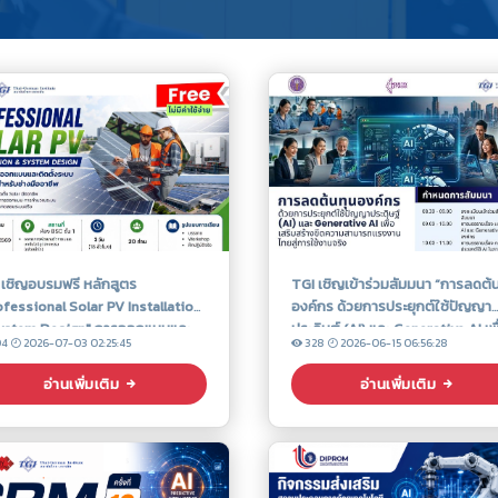
 เชิญอบรมฟรี หลักสูตร
TGI เชิญเข้าร่วมสัมมนา “การลดต้
ofessional Solar PV Installation
องค์กร ด้วยการประยุกต์ใช้ปัญญา
ystem Design" การออกแบบและ
ประดิษฐ์ (AI) และ Generative AI เพื
04
2026-07-03 02:25:45
328
2026-06-15 06:56:28
ั้งระบบ Solar PV สำหรับช่างมือ
เสริมสร้างขีดความสามารถแรงงา
ีพ
สู่การใช้งานจริง”
อ่านเพิ่มเติม
อ่านเพิ่มเติม