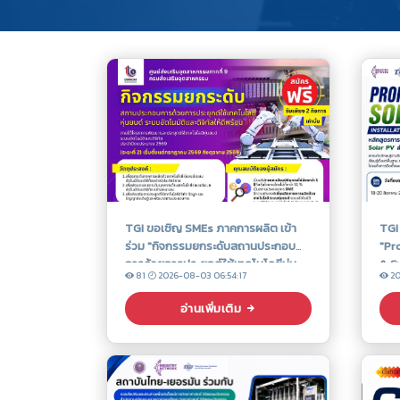
TGI ขอเชิญ SMEs ภาคการผลิต เข้า
TGI
ร่วม "กิจกรรมยกระดับสถานประกอบ
"Pr
การด้วยการประยุกต์ใช้เทคโนโลยีหุ่น
& S
81
2026-08-03 06:54:17
2
ยนต์ ระบบอัตโนมัติ และดิจิทัลให้ดี
ติดต
พร้อม" ระยะที่ 2
อาช
อ่านเพิ่มเติม