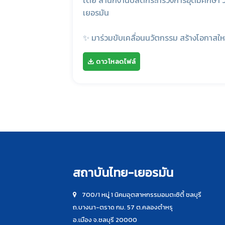
โดย สำนักงานปลัดกระทรวงการอุดมศึกษา วิ
เยอรมัน
✨ มาร่วมขับเคลื่อนนวัตกรรม สร้างโอกาสใหม
ดาวโหลดไฟล์
สถาบันไทย-เยอรมัน
700/1 หมู่ 1 นิคมอุตสาหกรรมอมตะซิตี้ ชลบุรี
ถ.บางนา-ตราด กม. 57 ต.คลองตำหรุ
อ.เมือง จ.ชลบุรี 20000