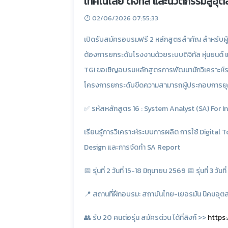
เทคโนโลยี ดิจิทัล และนวัตกรรมสู่อ
02/06/2026 07:55:33
เปิดรับสมัครอบรมฟรี 2 หลักสูตรสำคัญ สำหรับผู้
ต้องการยกระดับโรงงานด้วยระบบดิจิทัล หุ่นยนต
TGI ขอเชิญอบรมหลักสูตรการพัฒนานักวิเคราะห์ระ
โครงการยกระดับขีดความสามารถผู้ประกอบการยุคใ
✅ รหัสหลักสูตร 16 :
System Analyst (SA) For I
เรียนรู้การวิเคราะห์ระบบการผลิต การใช้ Digita
Design และการจัดทำ SA Report
📅 รุ่นที่ 2 วันที่ 15-18 มิถุนายน 2569
📅 รุ่นที่ 3 วั
📍 สถานที่ฝึกอบรม: สถาบันไทย-เยอรมัน นิคมอุตส
👥 รับ 20 คนต่อรุ่น
สมัครด่วน ได้ที่ลิงก์ >>
https: