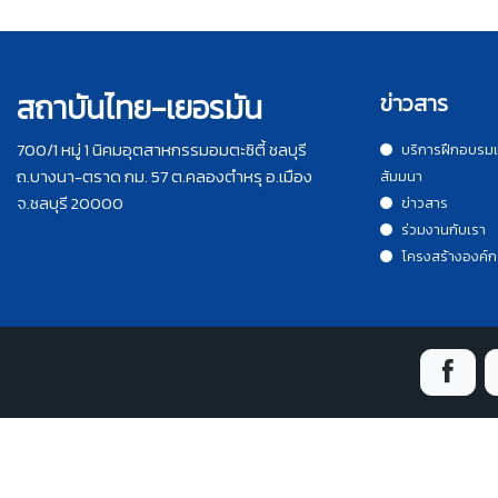
สถาบันไทย-เยอรมัน
ข่าวสาร
700/1 หมู่ 1 นิคมอุตสาหกรรมอมตะซิตี้ ชลบุรี
บริการฝึกอบรม
ถ.บางนา-ตราด กม. 57 ต.คลองตำหรุ อ.เมือง
สัมมนา
จ.ชลบุรี 20000
ข่าวสาร
ร่วมงานกับเรา
โครงสร้างองค์ก