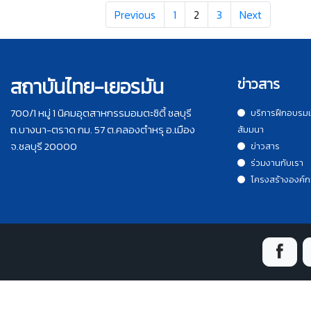
Previous
1
2
3
Next
สถาบันไทย-เยอรมัน
ข่าวสาร
700/1 หมู่ 1 นิคมอุตสาหกรรมอมตะซิตี้ ชลบุรี
บริการฝึกอบรม
ถ.บางนา-ตราด กม. 57 ต.คลองตำหรุ อ.เมือง
สัมมนา
จ.ชลบุรี 20000
ข่าวสาร
ร่วมงานกับเรา
โครงสร้างองค์ก