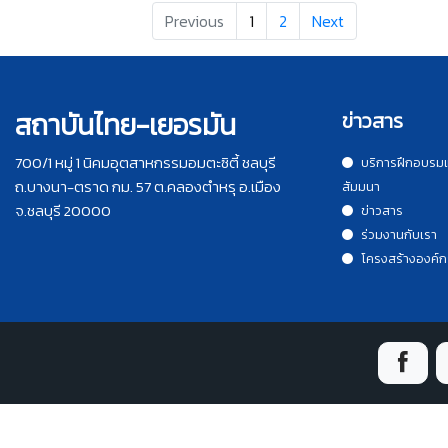
Previous
1
2
Next
สถาบันไทย-เยอรมัน
ข่าวสาร
700/1 หมู่ 1 นิคมอุตสาหกรรมอมตะซิตี้ ชลบุรี
บริการฝึกอบรม
ถ.บางนา-ตราด กม. 57 ต.คลองตำหรุ อ.เมือง
สัมมนา
จ.ชลบุรี 20000
ข่าวสาร
ร่วมงานกับเรา
โครงสร้างองค์ก